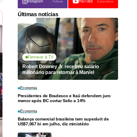
Instagram
YouTube
Follows
Subscribers
Últimas notícias
Famosos & TV
Robert Downey Jr. recebeu salário
milionário para retornar à Marvel
Economia
Presidentes de Bradesco e Itaú defendem juro
menor após BC cortar Selic a 14%
Economia
Balança comercial brasileira tem superávit de
US$7,067 bi em julho, diz ministério