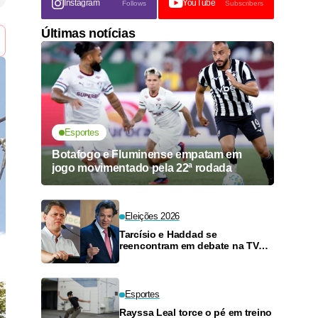
Instagram
YouTube
Follows
Subscribers
Últimas notícias
Esportes
Botafogo e Fluminense empatam em
jogo movimentado pela 22ª rodada
Eleições 2026
Tarcísio e Haddad se
reencontram em debate na TV
neste domingo
Esportes
Rayssa Leal torce o pé em treino