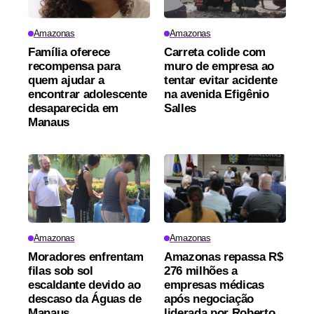
Amazonas
Amazonas
Família oferece
Carreta colide com
recompensa para
muro de empresa ao
quem ajudar a
tentar evitar acidente
encontrar adolescente
na avenida Efigênio
desaparecida em
Salles
Manaus
Amazonas
Amazonas
Moradores enfrentam
Amazonas repassa R$
filas sob sol
276 milhões a
escaldante devido ao
empresas médicas
descaso da Águas de
após negociação
Manaus
liderada por Roberto