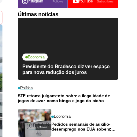
Instagram
YouTube
Follows
Subscribers
Últimas notícias
Economia
Presidente do Bradesco diz ver espaço
para nova redução dos juros
Política
STF retoma julgamento sobre a ilegalidade de
jogos de azar, como bingo e jogo do bicho
Economia
Pedidos semanais de auxílio-
desemprego nos EUA sobem;
demissões planejadas caem em