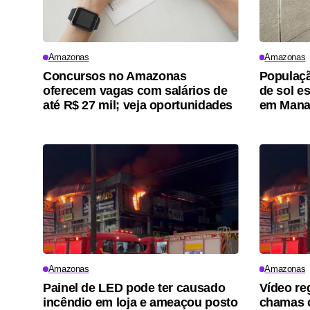
Amazonas
Amazonas
Concursos no Amazonas
Populaçã
oferecem vagas com salários de
de sol es
até R$ 27 mil; veja oportunidades
em Man
Amazonas
Amazonas
Painel de LED pode ter causado
Vídeo re
incêndio em loja e ameaçou posto
chamas 