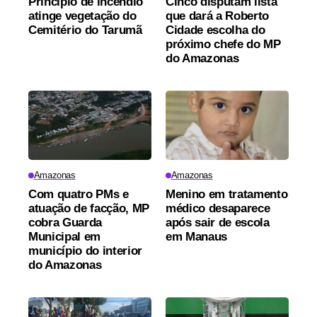
Princípio de incêndio
Cinco disputam lista
atinge vegetação do
que dará a Roberto
Cemitério do Tarumã
Cidade escolha do
próximo chefe do MP
do Amazonas
Amazonas
Amazonas
Com quatro PMs e
Menino em tratamento
atuação de facção, MP
médico desaparece
cobra Guarda
após sair de escola
Municipal em
em Manaus
município do interior
do Amazonas