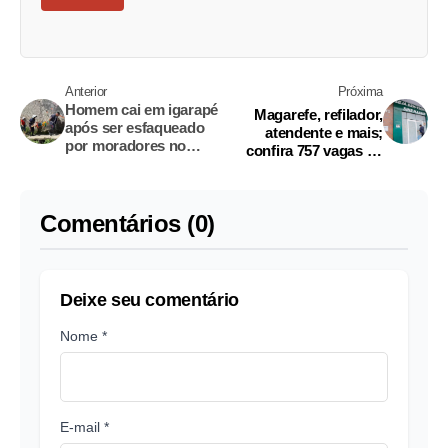
Anterior
Próxima
Homem cai em igarapé
Magarefe, refilador,
após ser esfaqueado
atendente e mais;
por moradores no
confira 757 vagas de
Valparaíso
emprego ofertadas
pelo Sine Manaus
Comentários (0)
Deixe seu comentário
Nome *
E-mail *