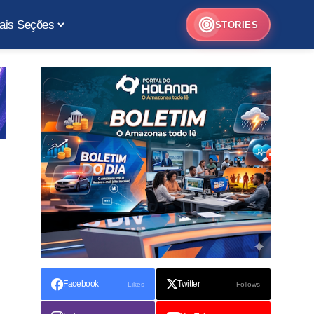
ais Seções
STORIES
Facebook
Twitter
Likes
Follows