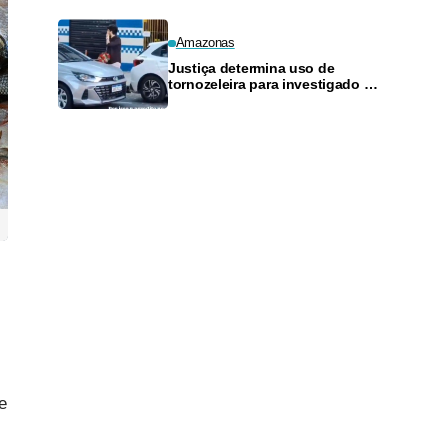
Amazonas
Justiça determina uso de
tornozeleira para investigado por
perseguir estudante em Manaus
e