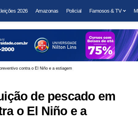
leições 2026
Amazonas
Policial
Famosos & TV
M
preventivo contra o El Niño e a estiagem
buição de pescado em
ra o El Niño e a