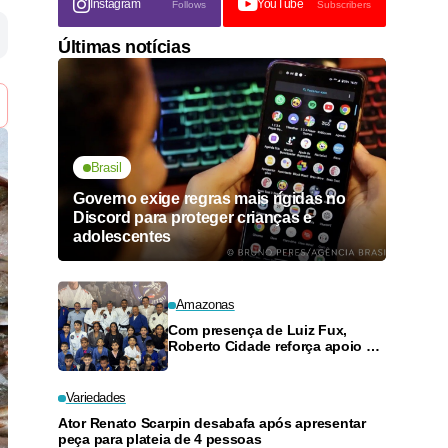
Instagram
YouTube
Follows
Subscribers
Últimas notícias
Brasil
Governo exige regras mais rígidas no
Discord para proteger crianças e
adolescentes
Amazonas
Com presença de Luiz Fux,
Roberto Cidade reforça apoio a
projeto social de jiu-jitsu no
Ouro Verde
Variedades
Ator Renato Scarpin desabafa após apresentar
peça para plateia de 4 pessoas