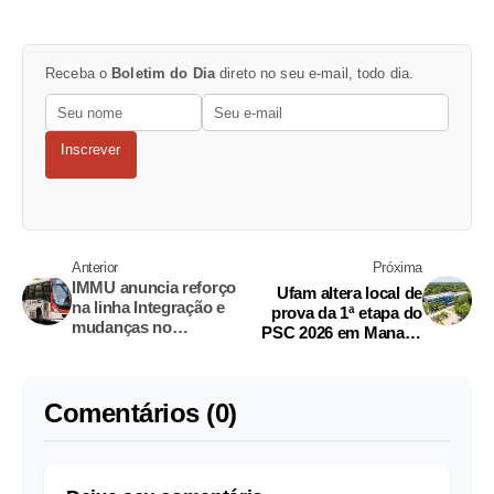
Receba o
Boletim do Dia
direto no seu e-mail, todo dia.
Inscrever
Anterior
Próxima
IMMU anuncia reforço
Ufam altera local de
na linha Integração e
prova da 1ª etapa do
mudanças no
PSC 2026 em Manaus
transporte da Ufam
devido a problemas
estruturais
Comentários (0)