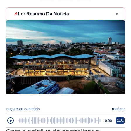
📌
Ler Resumo Da Notícia
▾
ouça este conteúdo
readme
1.0x
0:00