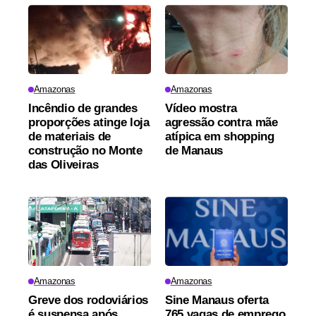
Amazonas
Amazonas
Incêndio de grandes
Vídeo mostra
proporções atinge loja
agressão contra mãe
de materiais de
atípica em shopping
construção no Monte
de Manaus
das Oliveiras
Amazonas
Amazonas
Greve dos rodoviários
Sine Manaus oferta
é suspensa após
765 vagas de emprego