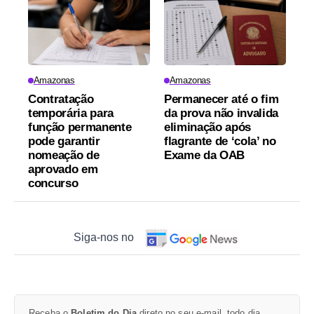
Amazonas
Amazonas
Contratação
Permanecer até o fim
temporária para
da prova não invalida
função permanente
eliminação após
pode garantir
flagrante de ‘cola’ no
nomeação de
Exame da OAB
aprovado em
concurso
Siga-nos no
Receba o
Boletim do Dia
direto no seu e-mail, todo dia.