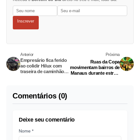
Inscrever
Anterior
Próxima
Empresário fica ferido
Ruas da Copa
ao colidir Hilux com
movimentam bairros de
traseira de caminhão
Manaus durante estreia
guincho no Tarumã
da Seleção Brasileira
Comentários (0)
Deixe seu comentário
Nome *