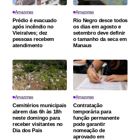
Amazonas
Amazonas
Prédio é evacuado
Rio Negro desce todos
após incêndio no
os dias em agosto e
Vieiralves; dez
setembro deve definir
pessoas recebem
o tamanho da seca em
atendimento
Manaus
Amazonas
Amazonas
Cemitérios municipais
Contratação
abrem das 6h às 18h
temporária para
neste domingo para
função permanente
receber visitantes no
pode garantir
Dia dos Pais
nomeação de
aprovado em