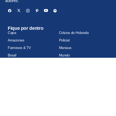
autores.
Fique por dentro
Capa
Coluna do Holanda
Amazonas
Policial
Famosos & TV
Manaus
Brasil
Mundo
Economia
Esportes
Geral
Site auditado
Relatório de auditoria em atualização