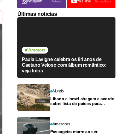
Instagram
YouTube
Follows
Subscribers
Últimas notícias
Variedades
Paula Lavigne celebra os 84 anos de
Caetano Veloso com álbum romântico:
veja fotos
Mundo
Líbano e Israel chegam a acordo
sobre lista de países para
verificar desarmamento do
Hezbollah
Amazonas
Passageira morre ao ser