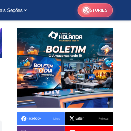
ais Seções
STORIES
Facebook
Twitter
Likes
Follows