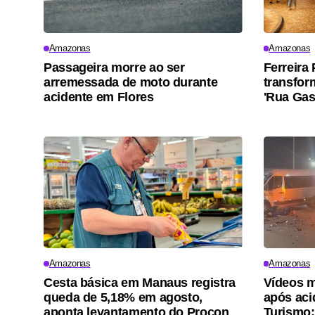
Amazonas
Amazonas
Passageira morre ao ser
Ferreira
arremessada de moto durante
transfor
acidente em Flores
'Rua Gas
Amazonas
Amazonas
Cesta básica em Manaus registra
Vídeos 
queda de 5,18% em agosto,
após aci
aponta levantamento do Procon
Turismo;