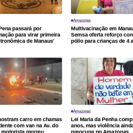
Amazonas
 Pena passará por
Multivacinação em Mana
mação para virar primeira
Semsa oferta reforço con
tronômica de Manaus'
pólio para crianças de 4 
Amazonas
mostram carro em chamas
Lei Maria da Penha compl
dente com van na Av. do
anos, mas violência aind
 motorista morreu
preocupa no Amazonas