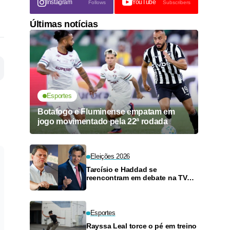
Instagram
YouTube
Follows
Subscribers
Últimas notícias
Esportes
Botafogo e Fluminense empatam em
jogo movimentado pela 22ª rodada
Eleições 2026
Tarcísio e Haddad se
reencontram em debate na TV
neste domingo
Esportes
Rayssa Leal torce o pé em treino