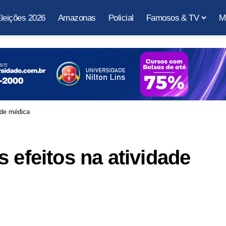
leições 2026
Amazonas
Policial
Famosos & TV
M
ade médica
 efeitos na atividade