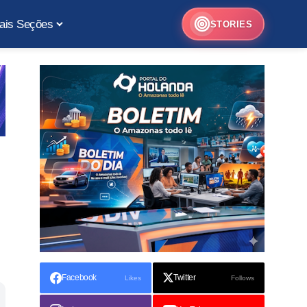
ais Seções
STORIES
Facebook
Twitter
Likes
Follows