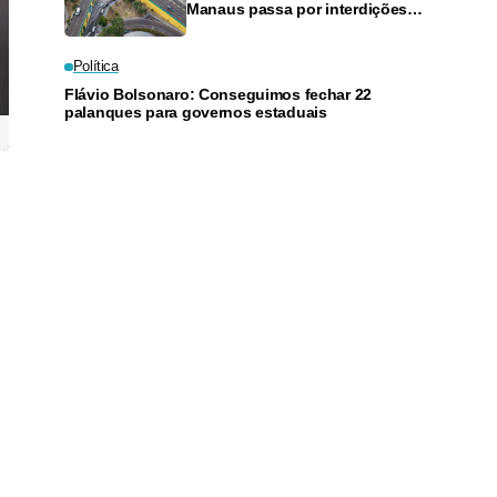
Manaus passa por interdições
neste domingo
Política
Flávio Bolsonaro: Conseguimos fechar 22
palanques para governos estaduais