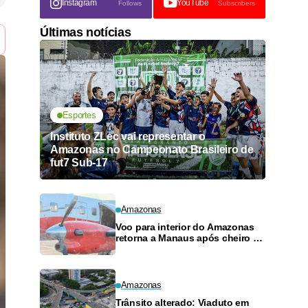
Instagram
YouTube
Follows
Subscribers
Últimas notícias
Esportes
Instituto ZLec vai representar o
Amazonas no Campeonato Brasileiro de
fut7 Sub-17
Amazonas
Voo para interior do Amazonas
retorna a Manaus após cheiro de
combustível e falhas
Amazonas
Trânsito alterado: Viaduto em