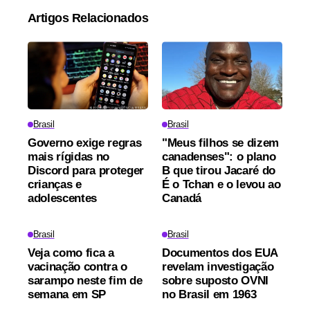
Artigos Relacionados
Brasil
Brasil
Governo exige regras
"Meus filhos se dizem
mais rígidas no
canadenses": o plano
Discord para proteger
B que tirou Jacaré do
crianças e
É o Tchan e o levou ao
adolescentes
Canadá
Brasil
Brasil
Veja como fica a
Documentos dos EUA
vacinação contra o
revelam investigação
sarampo neste fim de
sobre suposto OVNI
semana em SP
no Brasil em 1963