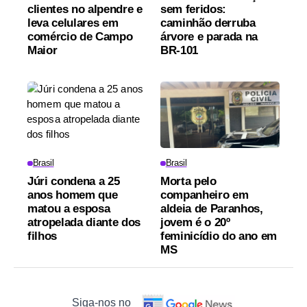
clientes no alpendre e
sem feridos:
leva celulares em
caminhão derruba
comércio de Campo
árvore e parada na
Maior
BR-101
Brasil
Brasil
Júri condena a 25
Morta pelo
anos homem que
companheiro em
matou a esposa
aldeia de Paranhos,
atropelada diante dos
jovem é o 20º
filhos
feminicídio do ano em
MS
Siga-nos no