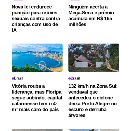
Nova lei endurece
Ninguém acerta a
punição para crimes
Mega-Sena e prêmio
sexuais contra contra
acumula em R$ 165
crianças com uso de
milhões
IA
Brasil
Brasil
Vitória rouba a
132 km/h na Zona Sul:
liderança, mas Floripa
vendaval que
segue subindo: capital
antecedeu o ciclone
catarinense tem o 4º
deixa Porto Alegre no
m² mais caro do país
escuro e derruba
árvores