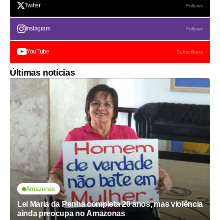
Twitter
Follows
Instagram
Follows
YouTube
Subscribers
Últimas notícias
Amazonas
Lei Maria da Penha completa 20 anos, mas violência
ainda preocupa no Amazonas