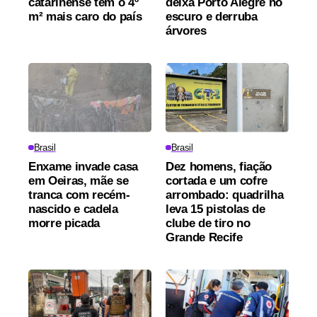
catarinense tem o 4º
deixa Porto Alegre no
m² mais caro do país
escuro e derruba
árvores
Brasil
Brasil
Enxame invade casa
Dez homens, fiação
em Oeiras, mãe se
cortada e um cofre
tranca com recém-
arrombado: quadrilha
nascido e cadela
leva 15 pistolas de
morre picada
clube de tiro no
Grande Recife