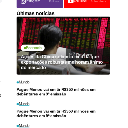
Instagram
YouTube
Follows
Subscribers
Últimas notícias
Economia
Ações da China sobem à medida que
exportações robustas melhoram ânimo
do mercado
,
Mundo
Pague Menos vai emitir R$350 milhões em
debêntures em 9ª emissão
o
Mundo
Pague Menos vai emitir R$350 milhões em
debêntures em 9ª emissão
Mundo