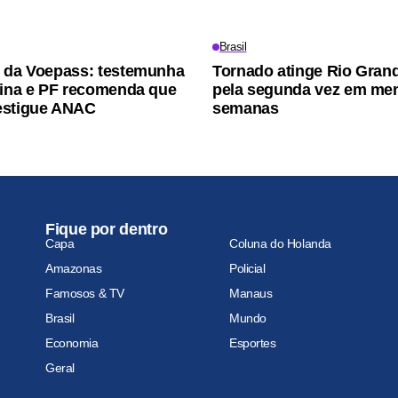
Brasil
 da Voepass: testemunha
Tornado atinge Rio Gran
pina e PF recomenda que
pela segunda vez em me
estigue ANAC
semanas
Fique por dentro
Capa
Coluna do Holanda
Amazonas
Policial
Famosos & TV
Manaus
Brasil
Mundo
Economia
Esportes
Geral