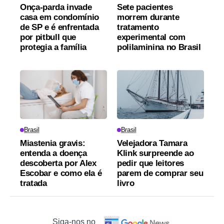
Onça-parda invade
Sete pacientes
casa em condomínio
morrem durante
de SP e é enfrentada
tratamento
por pitbull que
experimental com
protegia a família
polilaminina no Brasil
Brasil
Brasil
Miastenia gravis:
Velejadora Tamara
entenda a doença
Klink surpreende ao
descoberta por Alex
pedir que leitores
Escobar e como ela é
parem de comprar seu
tratada
livro
Siga-nos no