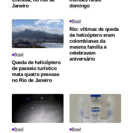
Janeiro
domingo
Brasil
Rio: vítimas de queda
de helicóptero eram
colombianas da
mesma família e
celebravam
Brasil
aniversário
Queda de helicóptero
de passeio turístico
mata quatro pessoas
no Rio de Janeiro
Brasil
Brasil