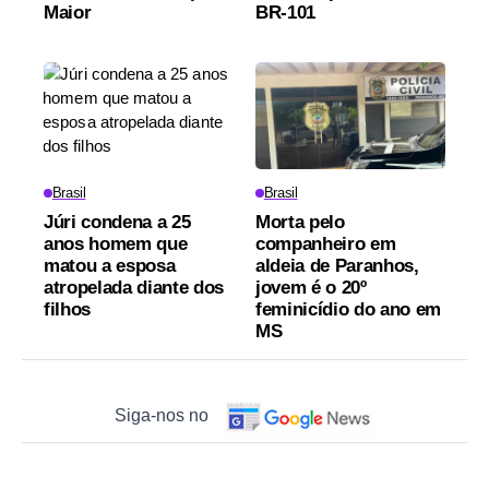
Maior
BR-101
Brasil
Brasil
Júri condena a 25
Morta pelo
anos homem que
companheiro em
matou a esposa
aldeia de Paranhos,
atropelada diante dos
jovem é o 20º
filhos
feminicídio do ano em
MS
Siga-nos no