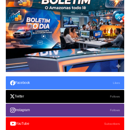
Facebook
Likes
Twitter
Follows
Instagram
Follows
YouTube
Subscribers