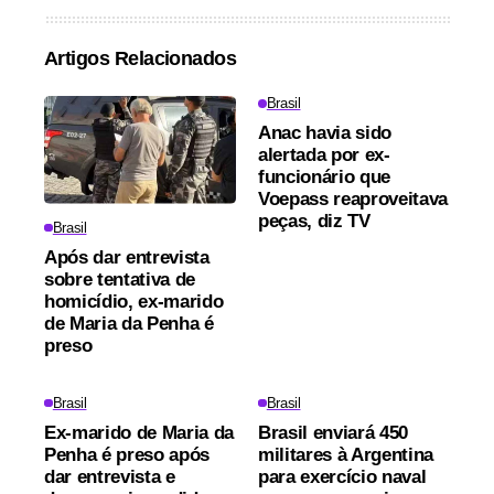
Artigos Relacionados
Brasil
Anac havia sido
alertada por ex-
funcionário que
Voepass reaproveitava
peças, diz TV
Brasil
Após dar entrevista
sobre tentativa de
homicídio, ex-marido
de Maria da Penha é
preso
Brasil
Brasil
Ex-marido de Maria da
Brasil enviará 450
Penha é preso após
militares à Argentina
dar entrevista e
para exercício naval