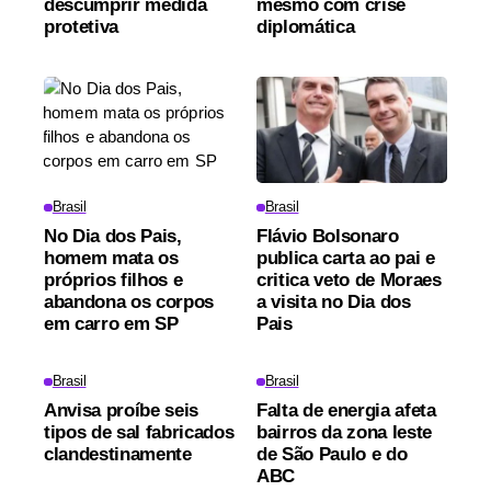
descumprir medida
mesmo com crise
protetiva
diplomática
Brasil
Brasil
No Dia dos Pais,
Flávio Bolsonaro
homem mata os
publica carta ao pai e
próprios filhos e
critica veto de Moraes
abandona os corpos
a visita no Dia dos
em carro em SP
Pais
Brasil
Brasil
Anvisa proíbe seis
Falta de energia afeta
tipos de sal fabricados
bairros da zona leste
clandestinamente
de São Paulo e do
ABC