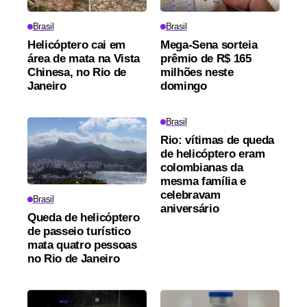
Brasil
Brasil
Helicóptero cai em
Mega-Sena sorteia
área de mata na Vista
prêmio de R$ 165
Chinesa, no Rio de
milhões neste
Janeiro
domingo
Brasil
Rio: vítimas de queda
de helicóptero eram
colombianas da
mesma família e
celebravam
Brasil
aniversário
Queda de helicóptero
de passeio turístico
mata quatro pessoas
no Rio de Janeiro