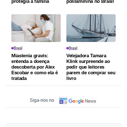
protegia a família
polilaminina no Brasil
Brasil
Brasil
Miastenia gravis:
Velejadora Tamara
entenda a doença
Klink surpreende ao
descoberta por Alex
pedir que leitores
Escobar e como ela é
parem de comprar seu
tratada
livro
Siga-nos no