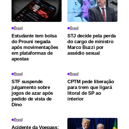
Brasil
Brasil
Estudante tem bolsa
STJ decide pela perda
do Prouni negada
do cargo de ministro
após movimentações
Marco Buzzi por
em plataformas de
assédio sexual
apostas
Brasil
Brasil
STF suspende
CPTM pede liberação
julgamento sobre
para trem que ligará
jogos de azar após
litoral de SP ao
pedido de vista de
interior
Dino
Brasil
Acidente da Voepass: