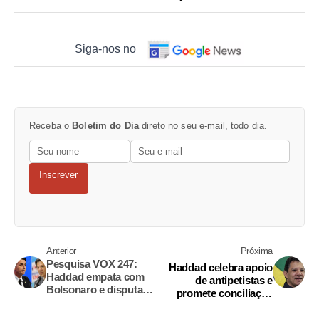
Siga-nos no
Receba o
Boletim do Dia
direto no seu e-mail, todo dia.
Inscrever
Anterior
Próxima
Pesquisa VOX 247:
Haddad celebra apoio
Haddad empata com
de antipetistas e
Bolsonaro e disputa
promete conciliação
pode ser voto a voto
sem 'subir no salto'