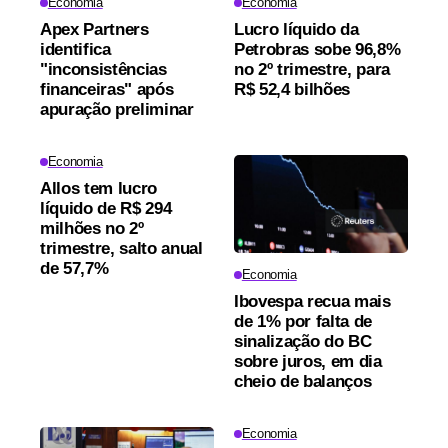
Economia
Economia
Apex Partners
Lucro líquido da
identifica
Petrobras sobe 96,8%
"inconsistências
no 2º trimestre, para
financeiras" após
R$ 52,4 bilhões
apuração preliminar
Economia
Allos tem lucro
líquido de R$ 294
milhões no 2º
trimestre, salto anual
de 57,7%
Economia
Ibovespa recua mais
de 1% por falta de
sinalização do BC
sobre juros, em dia
cheio de balanços
Economia