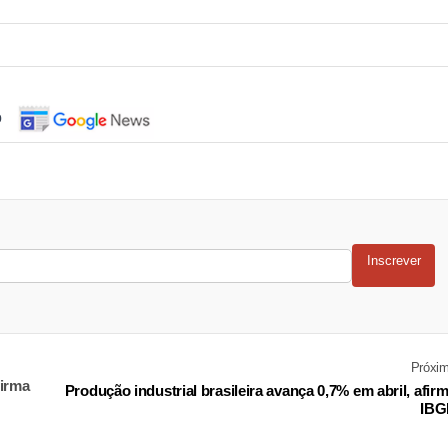
o
Inscrever
Próxi
firma
Produção industrial brasileira avança 0,7% em abril, afir
IBG