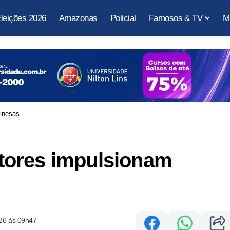
leições 2026
Amazonas
Policial
Famosos & TV
M
inesas
tores impulsionam
26 às 09h47