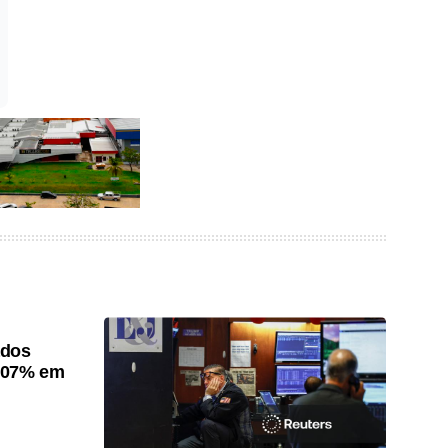
ados
0,07% em