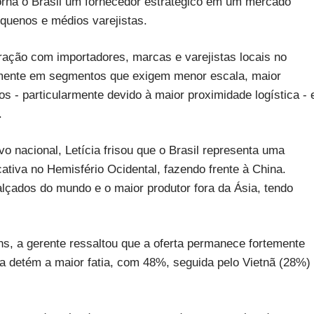
torna o Brasil um fornecedor estratégico em um mercado
quenos e médios varejistas.
peração com importadores, marcas e varejistas locais no
lmente em segmentos que exigem menor escala, maior
s - particularmente devido à maior proximidade logística - 
.
o nacional, Letícia frisou que o Brasil representa uma
cativa no Hemisfério Ocidental, fazendo frente à China.
calçados do mundo e o maior produtor fora da Ásia, tendo
s, a gerente ressaltou que a oferta permanece fortemente
a detém a maior fatia, com 48%, seguida pelo Vietnã (28%)