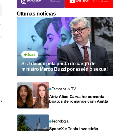
Instagram
YouTube
Follows
Subscribers
Últimas notícias
Brasil
STJ decide pela perda do cargo de
ministro Marco Buzzi por assédio sexual
Famosos & TV
Atriz Alice Carvalho comenta
s
boatos de romance com Anitta
Tecnologia
SpaceX e Tesla investirão