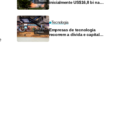
inicialmente US$16,8 bi na
fábrica de chips Terafab no
Texas
Tecnologia
Empresas de tecnologia
recorrem a dívida e capital
e
próprio para financiar expansão
de IA e computação em nuvem