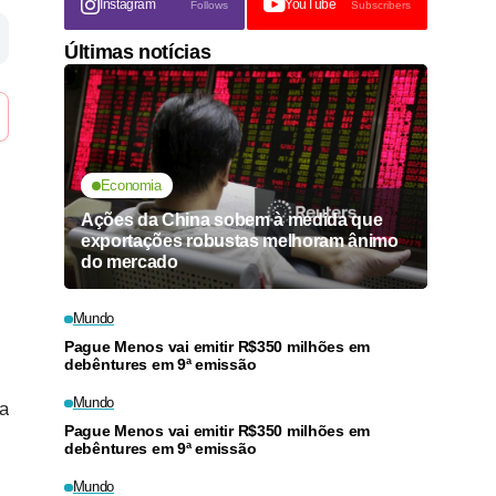
Instagram
YouTube
Follows
Subscribers
Últimas notícias
Economia
Ações da China sobem à medida que
exportações robustas melhoram ânimo
do mercado
Mundo
Pague Menos vai emitir R$350 milhões em
debêntures em 9ª emissão
Mundo
ua
Pague Menos vai emitir R$350 milhões em
debêntures em 9ª emissão
Mundo