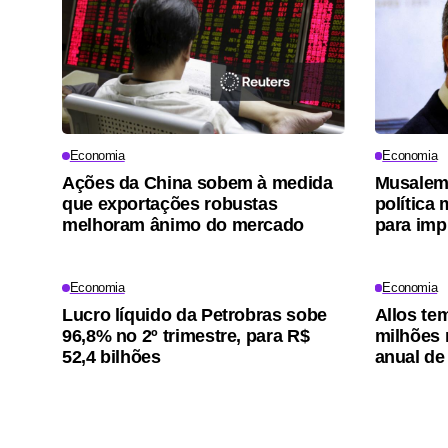
Economia
Economia
Ações da China sobem à medida
Musalem,
que exportações robustas
política 
melhoram ânimo do mercado
para imp
Economia
Economia
Lucro líquido da Petrobras sobe
Allos te
96,8% no 2º trimestre, para R$
milhões n
52,4 bilhões
anual de