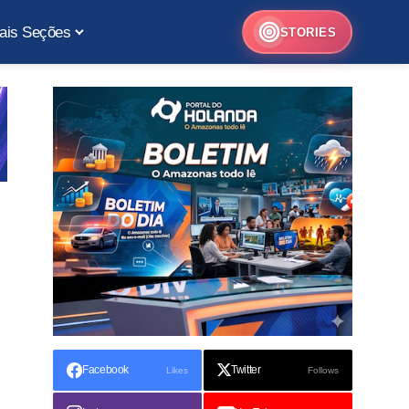
ais Seções
STORIES
Facebook
Twitter
Likes
Follows