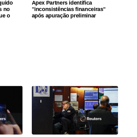
quido
Apex Partners identifica
s no
"inconsistências financeiras"
ue o
após apuração preliminar