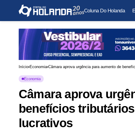
Coluna Do Holanda
E
Início
Economia
Câmara aprova urgência para aumento de benefício
Economia
Câmara aprova urgên
benefícios tributário
lucrativos