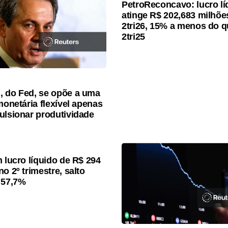
PetroReconcavo: lucro lí
atinge R$ 202,683 milhõe
2tri26, 15% a menos do q
2tri25
 do Fed, se opõe a uma
monetária flexível apenas
ulsionar produtividade
m lucro líquido de R$ 294
o 2º trimestre, salto
 57,7%