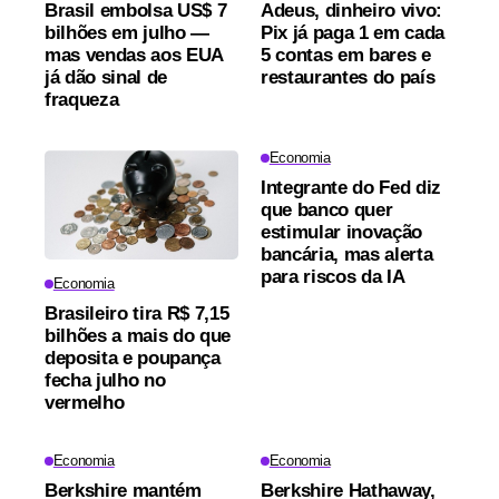
Brasil embolsa US$ 7
Adeus, dinheiro vivo:
bilhões em julho —
Pix já paga 1 em cada
mas vendas aos EUA
5 contas em bares e
já dão sinal de
restaurantes do país
fraqueza
Economia
Integrante do Fed diz
que banco quer
estimular inovação
bancária, mas alerta
para riscos da IA
Economia
Brasileiro tira R$ 7,15
bilhões a mais do que
deposita e poupança
fecha julho no
vermelho
Economia
Economia
Berkshire mantém
Berkshire Hathaway,