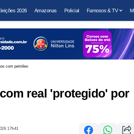
leições 2026
Amazonas
Policial
Famosos & TV
M
hos com petróleo
com real 'protegido' por
2026 17h41