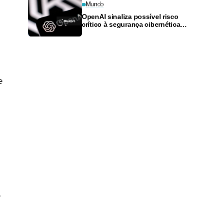
Mundo
OpenAI sinaliza possível risco
crítico à segurança cibernética
em novo modelo e reforça
controles
e
r