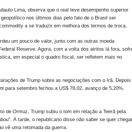
Adauto Lima, observa que o real teve desempenho superior
eopolítico nos últimos dias pelo fato de o Brasil ser
a commodity a se traduzir em melhora dos termos de troca.
erdeu um pouco de valor, junto com as outras moeda
eral Reserve. Agora, com a volta dos atritos lá fora, sofr
ica, em especial o quadro fiscal, ser refletem mais no
clarações de Trump sobre as negociações com o Irã. Depois
ent para setembro fechou a US$ 78,02, avanço de 5,20%.
ito de Ormuz, Trump subiu o tom em relação a Teerã pela
bou". À tarde, o republicano disse não saber se quer chega
ão vê uma retomada da guerra.