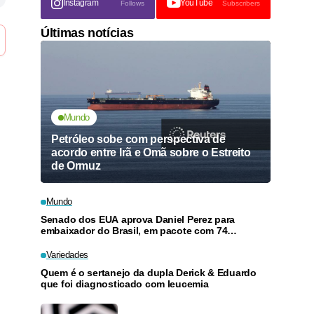
Instagram
YouTube
Follows
Subscribers
Últimas notícias
Mundo
Petróleo sobe com perspectiva de
acordo entre Irã e Omã sobre o Estreito
de Ormuz
Mundo
Senado dos EUA aprova Daniel Perez para
embaixador do Brasil, em pacote com 74
nomeações
Variedades
Quem é o sertanejo da dupla Derick & Eduardo
que foi diagnosticado com leucemia