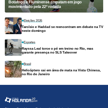
Botafogo e Fluminense empatam em jogo
movimentado pela 22ª rodada
Eleições 2026
Tarcísio e Haddad se reencontram em debate na TV
neste domingo
Esportes
Rayssa Leal torce o pé em treino no Rio, mas
garante presença no SLS Takeover
Brasil
Helicóptero cai em área de mata na Vista Chinesa,
no Rio de Janeiro