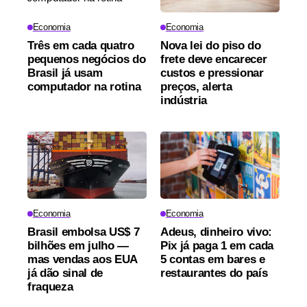
Economia
Economia
Três em cada quatro
Nova lei do piso do
pequenos negócios do
frete deve encarecer
Brasil já usam
custos e pressionar
computador na rotina
preços, alerta
indústria
Economia
Economia
Brasil embolsa US$ 7
Adeus, dinheiro vivo:
bilhões em julho —
Pix já paga 1 em cada
mas vendas aos EUA
5 contas em bares e
já dão sinal de
restaurantes do país
fraqueza