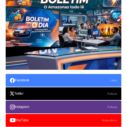
Facebook
Likes
Twitter
Follows
Instagram
Follows
YouTube
Subscribers