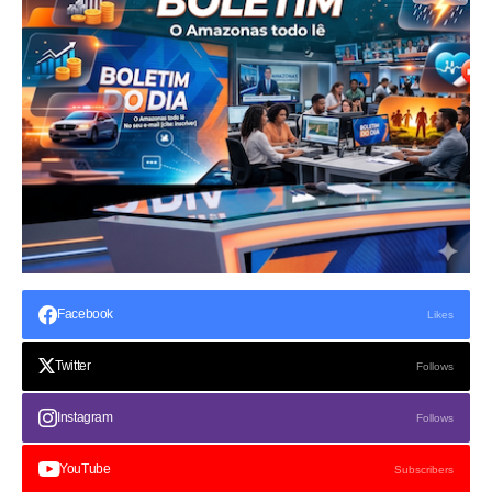
Facebook
Likes
Twitter
Follows
Instagram
Follows
YouTube
Subscribers