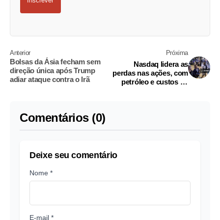
Inscrever
Anterior
Próxima
Bolsas da Ásia fecham sem
Nasdaq lidera as
direção única após Trump
perdas nas ações, com
adiar ataque contra o Irã
petróleo e custos de
financiamento no foco
Comentários (0)
Deixe seu comentário
Nome *
E-mail *