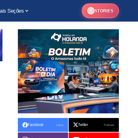
ais Seções
STORIES
Facebook
Twitter
Likes
Follows