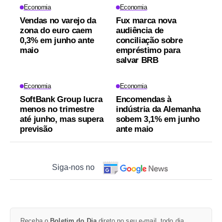
Economia
Economia
Vendas no varejo da
Fux marca nova
zona do euro caem
audiência de
0,3% em junho ante
conciliação sobre
maio
empréstimo para
salvar BRB
Economia
Economia
SoftBank Group lucra
Encomendas à
menos no trimestre
indústria da Alemanha
até junho, mas supera
sobem 3,1% em junho
previsão
ante maio
Siga-nos no
Receba o
Boletim do Dia
direto no seu e-mail, todo dia.