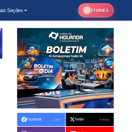
ais Seções
STORIES
Facebook
Twitter
Likes
Follows