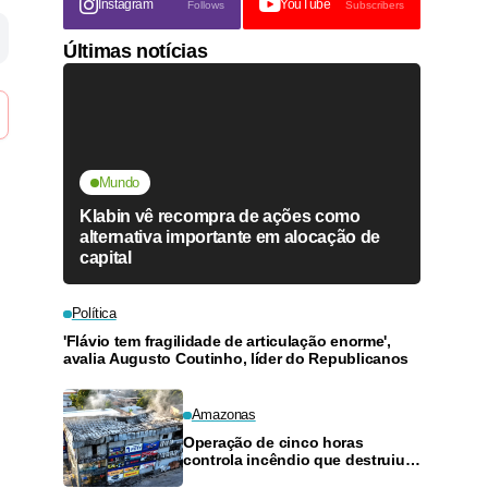
Instagram
YouTube
Follows
Subscribers
Últimas notícias
Mundo
Klabin vê recompra de ações como
alternativa importante em alocação de
capital
Política
'Flávio tem fragilidade de articulação enorme',
avalia Augusto Coutinho, líder do Republicanos
Amazonas
Operação de cinco horas
controla incêndio que destruiu
loja de materiais de construção