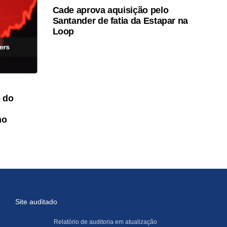
Cade aprova aquisição pelo
Santander de fatia da Estapar na
Loop
 do
no
Site auditado
Relatório de auditoria em atualização