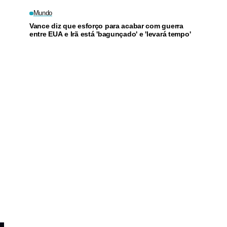
em Manaus
Mundo
Vance diz que esforço para acabar com guerra
entre EUA e Irã está 'bagunçado' e 'levará tempo'