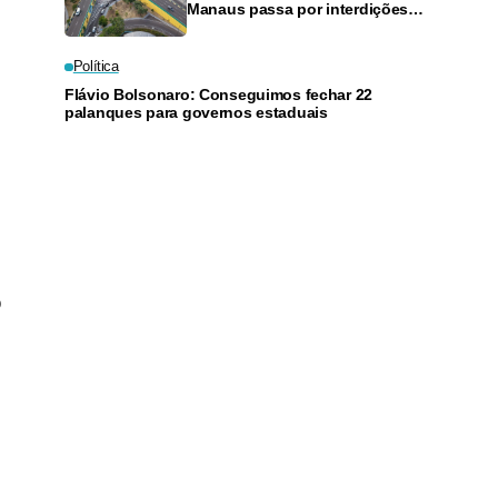
Manaus passa por interdições
neste domingo
Política
Flávio Bolsonaro: Conseguimos fechar 22
palanques para governos estaduais
o