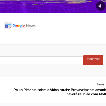
o
Inscrever
Próxi
Paulo Pimenta sobre dívidas rurais: Provavelmente aman
haverá reunião com Mot