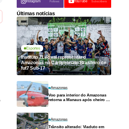
Instagram
YouTube
Follows
Subscribers
Últimas notícias
Esportes
Instituto ZLec vai representar o
Amazonas no Campeonato Brasileiro de
fut7 Sub-17
Amazonas
Voo para interior do Amazonas
retorna a Manaus após cheiro de
o
combustível e falhas
Amazonas
Trânsito alterado: Viaduto em