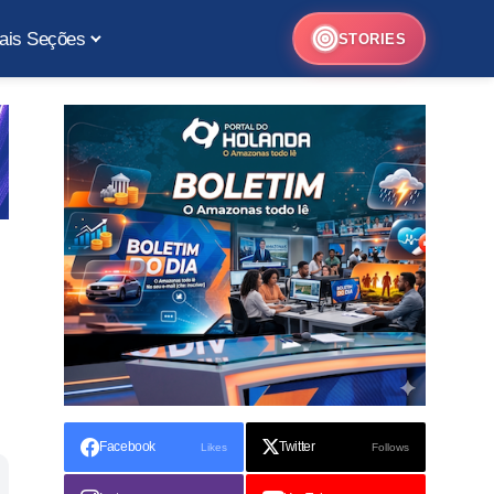
ais Seções
STORIES
Facebook
Twitter
Likes
Follows