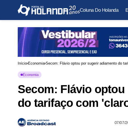
Coluna Do Holanda
E
Início
Economia
Secom: Flávio optou por sugerir adiamento do tarif
Economia
Secom: Flávio optou 
do tarifaço com 'claro
07/07/