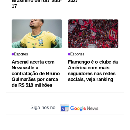
Brasileiro de fut7 Sub-
2027
17
Esportes
Esportes
Arsenal acerta com
Flamengo é o clube da
Newcastle a
América com mais
contratação de Bruno
seguidores nas redes
Guimarães por cerca
sociais, veja ranking
de R$ 518 milhões
Siga-nos no