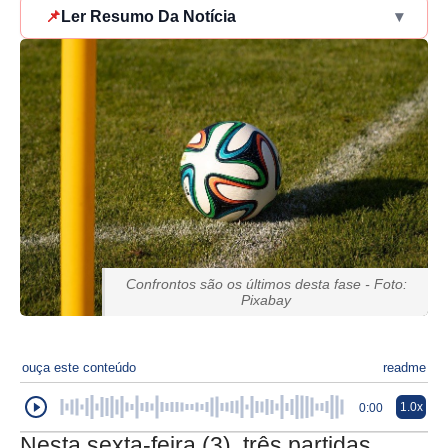
📌
Ler Resumo Da Notícia
▾
Confrontos são os últimos desta fase - Foto:
Pixabay
ouça este conteúdo
readme
1.0x
0:00
Nesta sexta-feira (3), três partidas