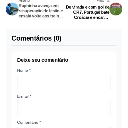
Anterior
Próxima
Raphinha avança em
De virada e com gol de
recuperação de lesão e
CR7, Portugal bate
ensaia volta aos treinos
Croácia e encara a
no Columbia Park
Espanha nas oitavas da
Copa
Comentários (0)
Deixe seu comentário
Nome *
E-mail *
Comentário *