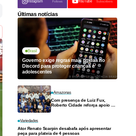
Instagram
YouTube
Follows
Subscribers
Últimas notícias
Brasil
Governo exige regras mais rígidas no
Discord para proteger crianças e
adolescentes
Amazonas
Com presença de Luiz Fux,
Roberto Cidade reforça apoio a
projeto social de jiu-jitsu no
Ouro Verde
Variedades
Ator Renato Scarpin desabafa após apresentar
peça para plateia de 4 pessoas