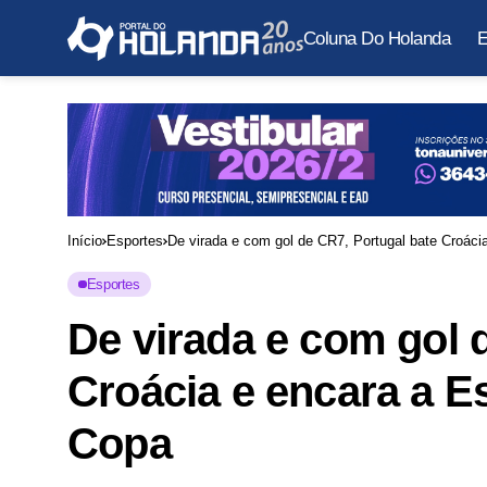
Coluna Do Holanda
E
Início
Esportes
De virada e com gol de CR7, Portugal bate Croáci
Esportes
De virada e com gol 
Croácia e encara a E
Copa