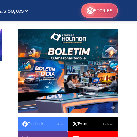
ais Seções
STORIES
Facebook
Twitter
Likes
Follows