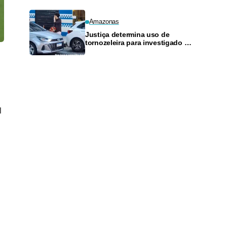
Amazonas
Justiça determina uso de
tornozeleira para investigado por
perseguir estudante em Manaus
l