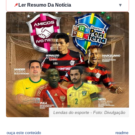
📌
Ler Resumo Da Notícia
▾
Lendas do esporte - Foto: Divulgação
ouça este conteúdo
readme