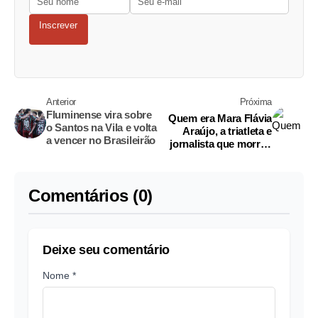
Inscrever
Anterior
Próxima
Fluminense vira sobre
Quem era Mara Flávia
o Santos na Vila e volta
Araújo, a triatleta e
a vencer no Brasileirão
jornalista que morreu
em competição no
Texas
Comentários (0)
Deixe seu comentário
Nome *