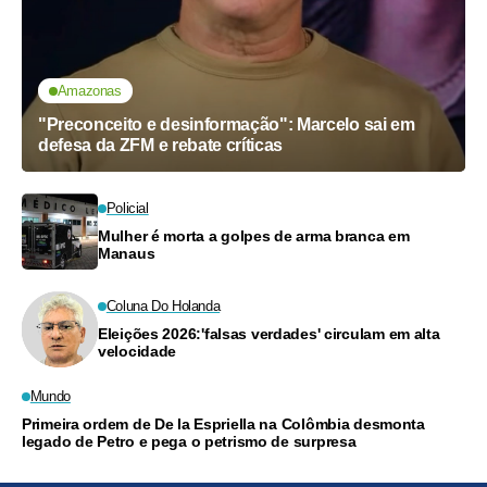
Amazonas
"Preconceito e desinformação": Marcelo sai em
defesa da ZFM e rebate críticas
Policial
Mulher é morta a golpes de arma branca em
Manaus
Coluna Do Holanda
Eleições 2026:'falsas verdades' circulam em alta
velocidade
Mundo
Primeira ordem de De la Espriella na Colômbia desmonta
legado de Petro e pega o petrismo de surpresa