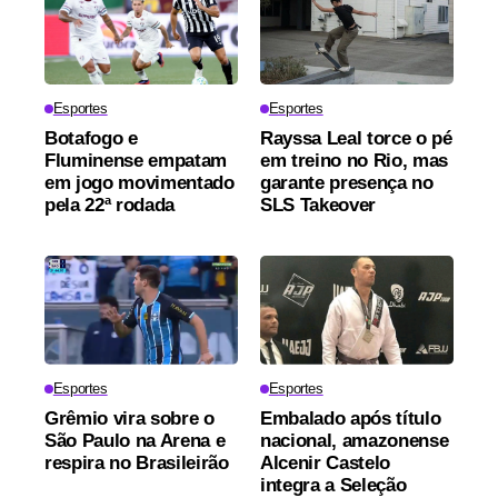
Esportes
Esportes
Botafogo e
Rayssa Leal torce o pé
Fluminense empatam
em treino no Rio, mas
em jogo movimentado
garante presença no
pela 22ª rodada
SLS Takeover
Esportes
Esportes
Grêmio vira sobre o
Embalado após título
São Paulo na Arena e
nacional, amazonense
respira no Brasileirão
Alcenir Castelo
integra a Seleção