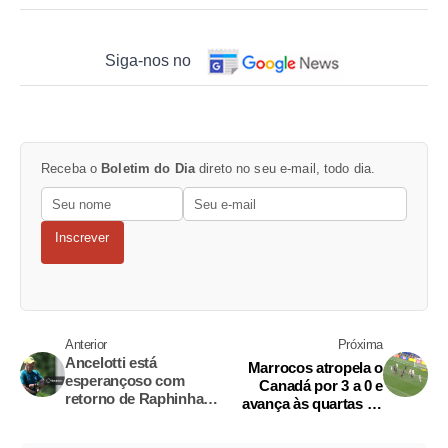
Siga-nos no
Receba o
Boletim do Dia
direto no seu e-mail, todo dia.
Inscrever
Anterior
Próxima
Ancelotti está
Marrocos atropela o
esperançoso com
Canadá por 3 a 0 e
retorno de Raphinha
avança às quartas de
enquanto Brasil planeja
final da Copa do
neutralizar Haaland
Mundo