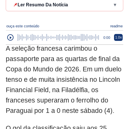
📌
Ler Resumo Da Notícia
▾
ouça este conteúdo
readme
1.0x
0:00
A seleção francesa carimbou o
passaporte para as quartas de final da
Copa do Mundo de 2026. Em um duelo
tenso e de muita insistência no Lincoln
Financial Field, na Filadélfia, os
franceses superaram o ferrolho do
Paraguai por 1 a 0 neste sábado (4).
O gol da classificação saiu aos 25