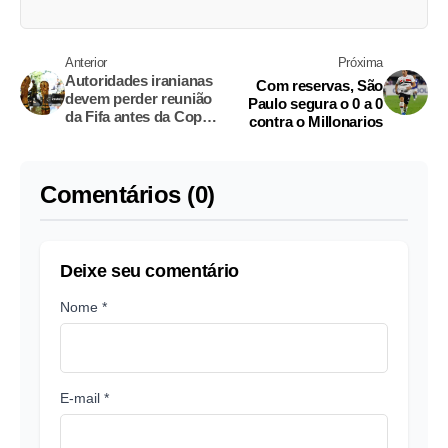
Anterior
Próxima
Autoridades iranianas
Com reservas, São
devem perder reunião
Paulo segura o 0 a 0
da Fifa antes da Copa
contra o Millonarios
do Mundo após serem
barradas no aeroporto
de Toronto
Comentários (0)
Deixe seu comentário
Nome *
E-mail *