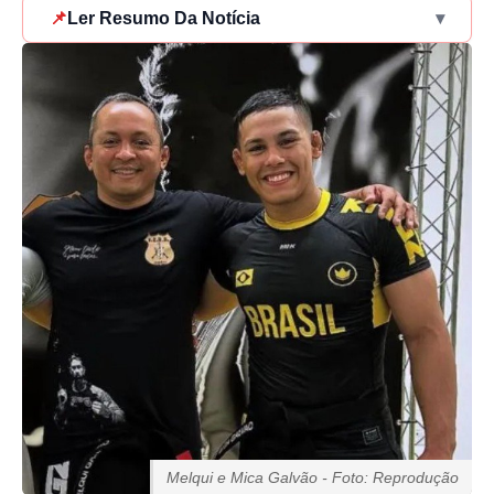
📌
Ler Resumo Da Notícia
▾
Melqui e Mica Galvão - Foto: Reprodução