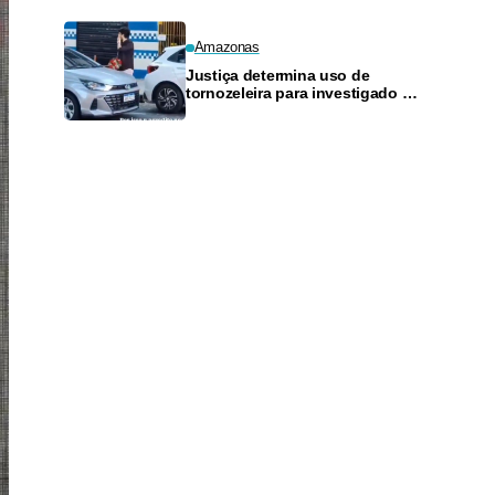
Amazonas
Justiça determina uso de
tornozeleira para investigado por
perseguir estudante em Manaus