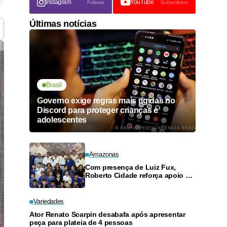
Instagram
YouTube
Follows
Subscribers
Últimas notícias
Brasil
Governo exige regras mais rígidas no
Discord para proteger crianças e
adolescentes
Amazonas
Com presença de Luiz Fux,
Roberto Cidade reforça apoio a
projeto social de jiu-jitsu no
Ouro Verde
Variedades
Ator Renato Scarpin desabafa após apresentar
peça para plateia de 4 pessoas