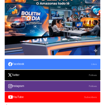
Facebook
Likes
Twitter
Follows
Instagram
Follows
YouTube
Subscribers