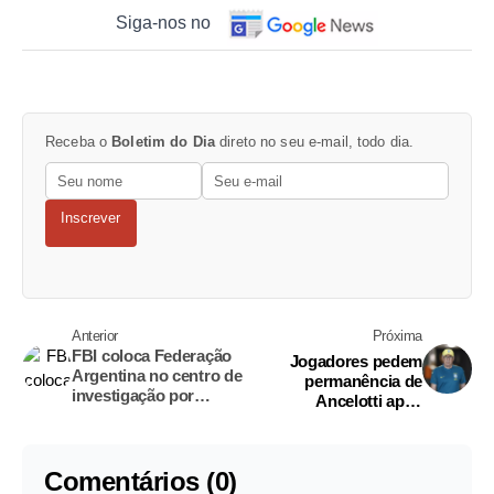
Siga-nos no
Receba o
Boletim do Dia
direto no seu e-mail, todo dia.
Inscrever
Anterior
Próxima
FBI coloca Federação
Jogadores pedem
Argentina no centro de
permanência de
investigação por
Ancelotti após
suspeita de fraude
eliminação do Brasil na
bilionária
Copa do Mundo
Comentários (0)