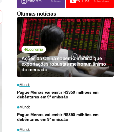
Instagram
YouTube
Follows
Subscribers
Últimas notícias
Economia
Ações da China sobem à medida que
exportações robustas melhoram ânimo
do mercado
Mundo
Pague Menos vai emitir R$350 milhões em
debêntures em 9ª emissão
Mundo
Pague Menos vai emitir R$350 milhões em
debêntures em 9ª emissão
Mundo