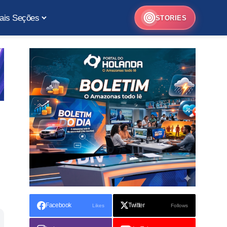
ais Seções
STORIES
Facebook
Twitter
Likes
Follows