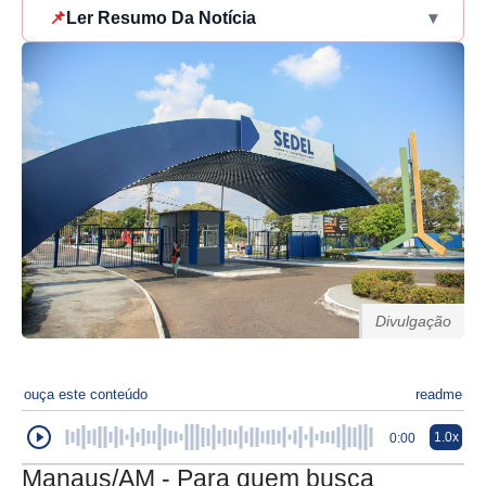
📌
Ler Resumo Da Notícia
▾
Divulgação
ouça este conteúdo
readme
1.0x
0:00
Manaus/AM - Para quem busca