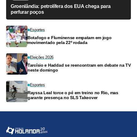
Groenlândia: petrolífera dos EUA chega para
perfurar poços
Esportes
Botafogo e Fluminense empatam em jogo
movimentado pela 22ª rodada
Eleições 2026
Tarcísio e Haddad se reencontram em debate na TV
neste domingo
Esportes
Rayssa Leal torce o pé em treino no Rio, mas
garante presença no SLS Takeover