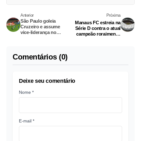
Anterior
Próxima
São Paulo goleia
Manaus FC estreia na
Cruzeiro e assume
Série D contra o atual
vice-liderança no
campeão roraimense
Morumbis
na Arena da Amazônia
Comentários (0)
Deixe seu comentário
Nome *
E-mail *