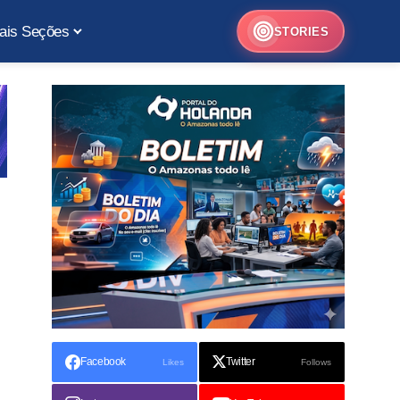
ais Seções
STORIES
Facebook
Twitter
Likes
Follows