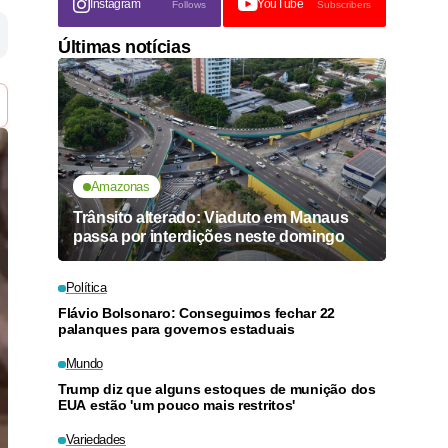
Instagram
YouTube
Follows
Subscribers
Últimas notícias
Amazonas
Trânsito alterado: Viaduto em Manaus
passa por interdições neste domingo
Política
Flávio Bolsonaro: Conseguimos fechar 22
palanques para governos estaduais
Mundo
Trump diz que alguns estoques de munição dos
EUA estão 'um pouco mais restritos'
Variedades