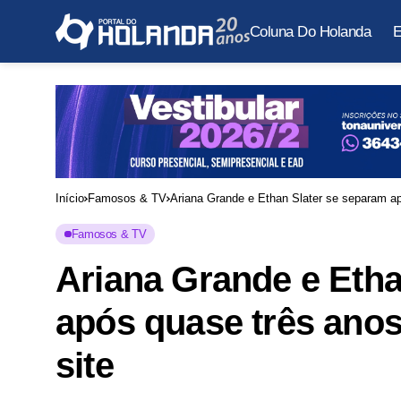
Coluna Do Holanda
E
Início
Famosos & TV
Ariana Grande e Ethan Slater se separam ap
Famosos & TV
Ariana Grande e Etha
após quase três anos
site